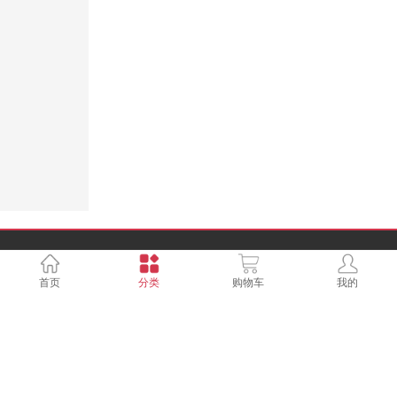
新手上路
售后服务
如何注册成为会员
退换货政策
首页
分类
购物车
我的
如何搜索
退换货流程
常见问题
售后服务保证
退换货原则
配送方式
关于我们
订单状态
网站故障报告